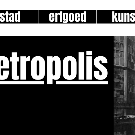
stad
erfgoed
kuns
etropolis