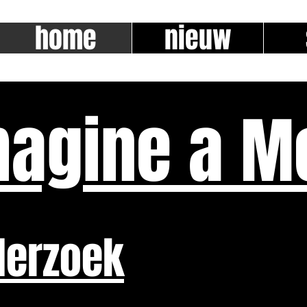
home
nieuw
magine a M
derzoek