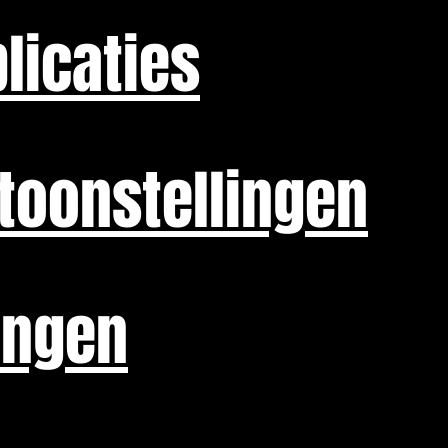
licaties
toonstellingen
ingen